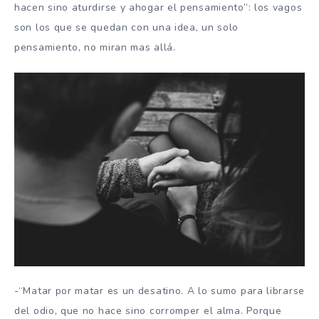
hacen sino aturdirse y ahogar el pensamiento”: los vagos
son los que se quedan con una idea, un solo
pensamiento, no miran mas allá.
-“Matar por matar es un desatino. A lo sumo para librarse
del odio, que no hace sino corromper el alma. Porque