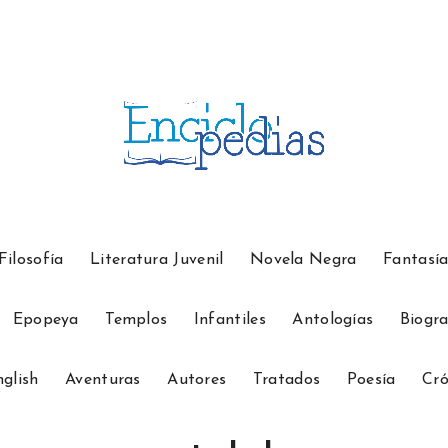
Filosofía
Literatura Juvenil
Novela Negra
Fantasí
Epopeya
Templos
Infantiles
Antologías
Biogra
glish
Aventuras
Autores
Tratados
Poesía
Cró